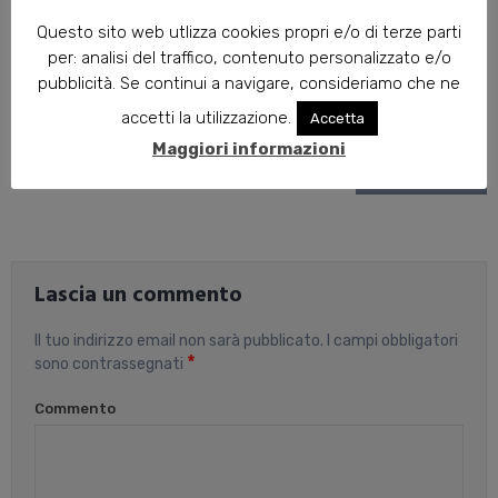
Questo sito web utlizza cookies propri e/o di terze parti
per: analisi del traffico, contenuto personalizzato e/o
pubblicità. Se continui a navigare, consideriamo che ne
Navigazione
accetti la utilizzazione.
Accetta
STEREO 70S
Maggiori informazioni
articoli
RB-1582 MKII
Lascia un commento
Il tuo indirizzo email non sarà pubblicato.
I campi obbligatori
*
sono contrassegnati
Commento