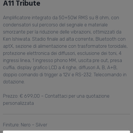
A11 Tribute
Amplificatore integrato da 50+50W RMS su 8 ohm, con
condensatori sul percorso del segnale e materiale
smorzante per la riduzione delle vibrazioni, ottimizzati da
Ken Ishiwata. Stadio finale ad alta corrente, Bluetooth con
aptX, sezione di alimentazione con trasformatore toroidale,
protezione elettronica dei diffusori, esclusione dei toni, 4
ingressi linea, 1 ingresso phono MM, uscita pre out, presa
cuffia, display grafico LCD a 4 righe, diffusori A, B, A+B,
doppio comando di trigger a 12V e RS-232. Telecomando in
dotazione.
Prezzo: € 699,00 – Contattaci per una quotazione
personalizzata
Finiture: Nero – Silver