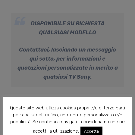
DISPONIBILE SU RICHIESTA
QUALSIASI MODELLO
Contattaci, lasciando un messaggio
qui sotto, per informazioni e
quotazioni personalizzate in merito a
qualsiasi TV Sony.
Questo sito web utlizza cookies propri e/o di terze parti
Navigazione
SAMSUNG
per: analisi del traffico, contenuto personalizzato e/o
articoli
pubblicità. Se continui a navigare, consideriamo che ne
LOEWE INSPIRE
accetti la utilizzazione.
Accetta