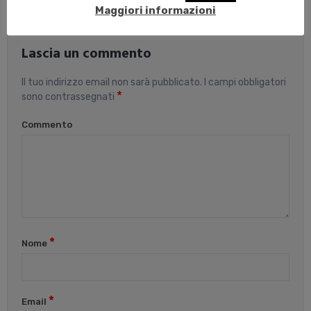
Maggiori informazioni
Lascia un commento
Il tuo indirizzo email non sarà pubblicato.
I campi obbligatori
*
sono contrassegnati
Commento
*
Nome
*
Email