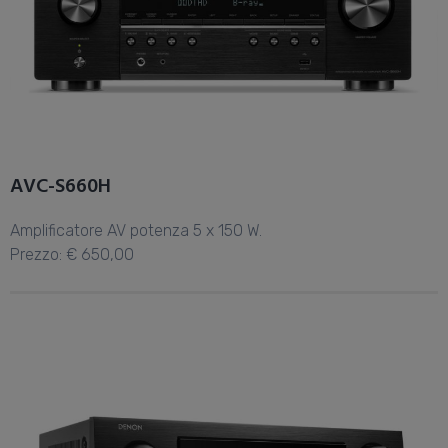
AVC-S660H
Amplificatore AV potenza 5 x 150 W.
Prezzo: € 650,00