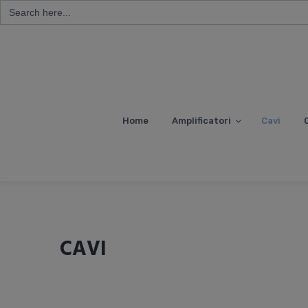
Search
for:
Skip
to
content
Home
Amplificatori
Cavi
C
CAVI