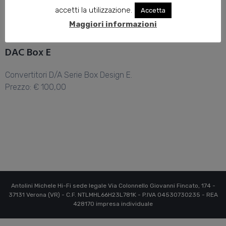
accetti la utilizzazione.
Accetta
Maggiori informazioni
DAC Box E
Convertitori D/A Serie Box Design E.
Prezzo: € 100,00
Antolini Michele Hi-Fi sede legale Via Colonnello Giovanni Fincato, 174 -
37131 Verona (VR) - C.F. NTLMHL66H23L781K - P.IVA 04530730235 - REA
428170 impresa individuale