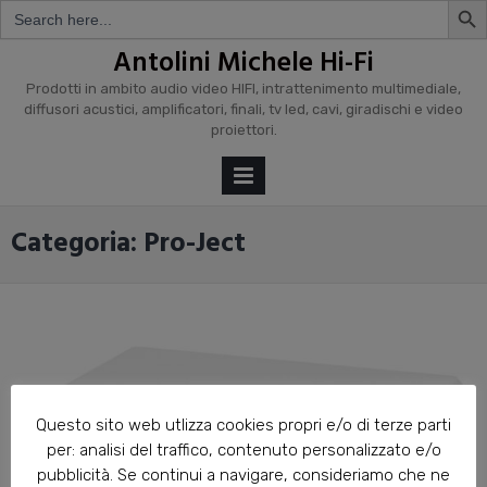
Search
for:
Skip
Antolini Michele Hi-Fi
to
Prodotti in ambito audio video HIFI, intrattenimento multimediale,
content
diffusori acustici, amplificatori, finali, tv led, cavi, giradischi e video
proiettori.
PRIMARY
MENU
Categoria: Pro-Ject
Questo sito web utlizza cookies propri e/o di terze parti
per: analisi del traffico, contenuto personalizzato e/o
pubblicità. Se continui a navigare, consideriamo che ne