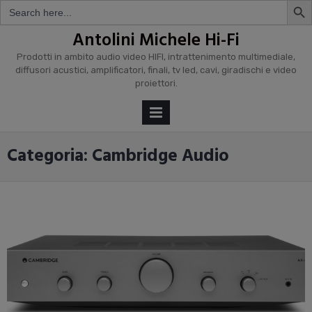
Search
for:
Skip
Antolini Michele Hi-Fi
to
Prodotti in ambito audio video HIFI, intrattenimento multimediale,
content
diffusori acustici, amplificatori, finali, tv led, cavi, giradischi e video
proiettori.
PRIMARY
MENU
Categoria: Cambridge Audio