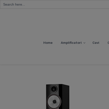
Search
for:
Skip
to
content
Home
Amplificatori
Cavi
C