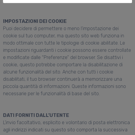
IMPOSTAZIONI DEI COOKIE
Puoi decidere di permettere o meno l’impostazione dei
cookie sul tuo computer, ma questo sito web funziona in
modo ottimale con tutte le tipologie di cookie abilitate. Le
impostazioni riguardanti i cookie possono essere controllate
e modificate dalle “Preferenze” del browser. Se disattivi i
cookie, questo potrebbe comportare la disabilitazione di
alcune funzionalità del sito. Anche con tutti i cookie
disabilitati, il tuo browser continuerà a memorizzare una
piccola quantità di informazioni. Queste informazioni sono
necessarie per le funzionalità di base del sito.
DATI FORNITI DALL’UTENTE
L’invio facoltativo, esplicito e volontario di posta elettronica
agli indirizzi indicati su questo sito comporta la successiva